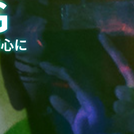
G
都心に