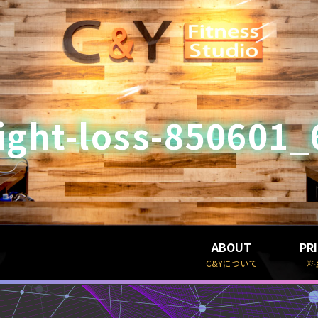
ight-loss-850601_
ABOUT
PR
C&Yについて
料