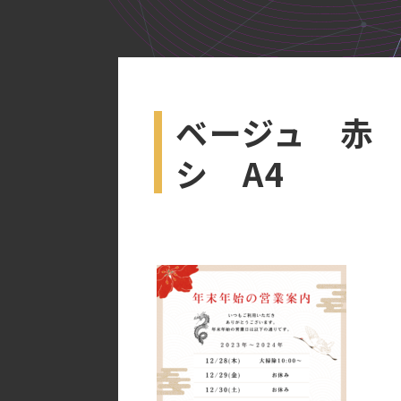
ベージュ 赤
シ A4