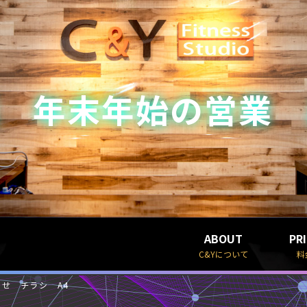
風 年末年始の営業
ABOUT
PR
C&Yについて
料
せ チラシ A4